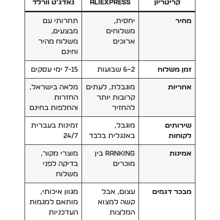
קריטריון
AliExpress
גאדג’ט וורלד
מחיר
יחסית,
תחרותי עם
משלוחים
מבצעים,
ארוכים
משלוח מהיר
וחינם
זמן משלוח
2–6 שבועות
7-15 ימי עסקים
אחריות
מוגבלת, לעתים
מלאה בישראל,
קרובות יותר
החזרות
להחזיר
והחלפות בחינם
שירותים
מוגבל,
זמינות בעברית
לקוחות
באנגלית בלבד
24/7
אמינות
ranking בין
מוצרי מקור,
מוכרים
בדיקה לפני
משלוח
מבכר דגמים
עצום, אבל
מגוון איכותי,
קשה למצוא
מותאם למגמות
המלצות
העדכניות