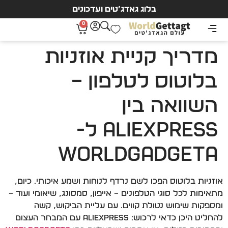
בלוג גאדג’טים ועדכונים
0
מדריך קניית אוזניות
בלוטוס לטלפון –
השוואה בין
AliExpress ל-
WorldGadgeta
אוזניות בלוטוס הפכו לשם נרדף לנוחות ושמע איכותי. כיום,
מתאימות לכל סוגי הטלפונים – אייפון, סמסונג, שיאומי ועוד –
ומספקות שימוש נטולת קווים. עם עליית הביקוש, קשה
להחליט היכן כדאי לרכוש: AliExpress עם המבחר העצום