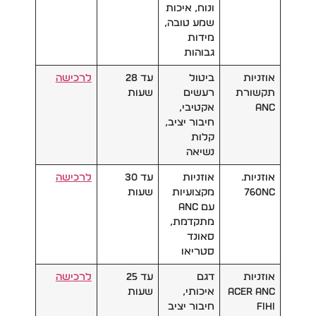
ונוח, איכות
שמע טובה,
מידות
גבוהות
אוזניות
ביטול
עד 28
לרכישה
תקשורת
רעשים
שעות
ANC
אקטיבי,
חיבור יציב,
קלות
נשיאה
אוזניות.
אוזניות
עד 30
לרכישה
760NC
מקצועיות
שעות
עם ANC
מתקדמת,
סאונד
סטריאו
אוזניות
דגם
עד 25
לרכישה
Acer ANC
איכותי,
שעות
Fihi
חיבור יציב