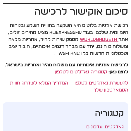
סיכום אוקישור לרכישה
רכישת אוזניות בלוטוס היא השקעה בחוויית השמע ובנוחות
היומיומית שלכם. בעוד ש-AliExpress מציע מחירים זולים,
אתר
WorldGadgeta
מספק שירות מהיר, אחריות מלאה
ומשלוחים חינם, יחד עם מבחר דגמים איכותיים, חיבור יציב
וטכנולוגיות חדשות כמו ANC ו-TWS.
לרכישת אוזניות איכותיות עם משלוח מהיר ואחריות בישראל,
לחצו כאן:
קטגוריה גאדג’טים לטלפון
להעשרת גאדג’טים לטלפון – המדריך המלא לשדרוג חווית
הסמארטפון שלך
קטגוריה
גאדג'טים ועדכונים