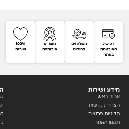
רכישה
משלוחים
מוצרים
100%
מאובטחת
מהירים
איכותיים
שירות
באתר
מידע ושירות
הק
עמוד ראשי
גא
הצהרת נגישות
יל
מדיניות פרטיות
לב
תקנון האתר
לנ