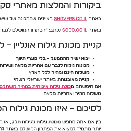
ביקורות והמלצות מאתרי סקי
באתר
l
havers.co.i
S
מציינים שהמכונה של שיאומ
באתר
SooQ.co.il
נכתב: “הפתרון המושלם לגבר המ
קניית מכונת גילוח אונליין – למה דווקא 
יבוא ישיר מהמפעל – בלי פערי תיווך
מכונות גילוח לגבר עם אחריות מלאה ושירות
משלוח חינם ומהיר
לכל הארץ
קנייה מאובטחת
באתר ישראלי רשמי
אם חיפשתם
מ
כונת גילוח איכותית במחיר משתלם
משלוח מהיר
ואחריות מלאה.
לסיכום – איזו מכונת גילוח ה
בין אם אתה מחפש
מכונת גילוח לגילוח חלק
, או 
יותר מתמיד למצוא את הפתרון המושלם באתר WorldGadgeta.