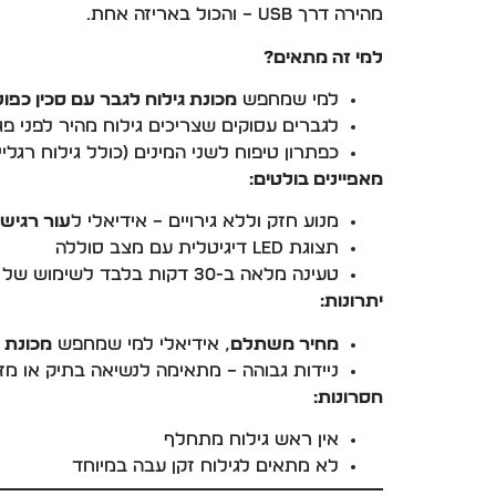
מהירה דרך USB – והכול באריזה אחת.
למי זה מתאים?
למי שמחפש
מכונת גילוח לגבר עם סכין כפו
לגברים עסוקים שצריכים גילוח מהיר לפני פג
כפתרון טיפוח לשני המינים (כולל גילוח רגליים
מאפיינים בולטים:
מנוע חזק וללא גירויים – אידיאלי ל
עור רגיש
תצוגת LED דיגיטלית עם מצב סוללה
טעינה מלאה ב-30 דקות בלבד לשימוש של 90 דקות!
יתרונות:
מחיר משתלם
, אידיאלי למי שמחפש
מכונת ג
ניידות גבוהה – מתאימה לנשיאה בתיק או מזו
חסרונות:
אין ראש גילוח מתחלף
לא מתאים לגילוח זקן עבה במיוחד