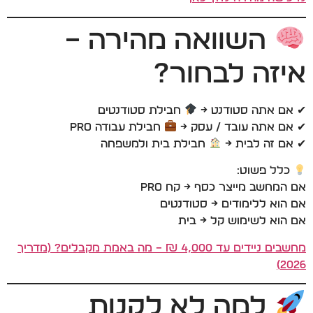
השוואה מהירה –
איזה לבחור?
✔ אם אתה סטודנט →
חבילת סטודנטים
✔ אם אתה עובד / עסק →
חבילת עבודה PRO
✔ אם זה לבית →
חבילת בית ולמשפחה
כלל פשוט:
אם המחשב מייצר כסף → קח PRO
אם הוא ללימודים → סטודנטים
אם הוא לשימוש קל → בית
מחשבים ניידים עד 4,000 ₪ – מה באמת מקבלים? (מדריך
2026)
למה לא לקנות