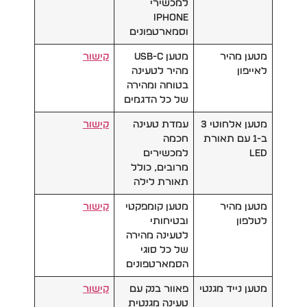
למכשירי
iPhone
וסמארטפונים
מטען מהיר
מטען USB-C
קישור
לאייפון
מהיר לטעינה
בטוחה ומהירה
של כל הדגמים
מטען אלחוטי 3
עמדת טעינה
קי
שור
ב-1 עם תאורת
חכמה
LED
למכשירים
מרובים, כולל
תאורת לילה
מטען מהיר
מטען קומפקטי
קישור
לטלפון
ובטיחותי
לטעינה מהירה
של כל סוגי
הסמארטפונים
מטען נייד מגנטי
פאוור בנק עם
קישור
טעינה מגנטית