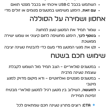
השתמש בכבל USB‑C איכותי או בכבל מגנטי תואם
עם זאת
, הימנע משימוש במטענים פגומים או זולים מדי
אחסון ושמירה על הסוללה
שמור תמיד את המטען טעון למחצה
בנוסף לכך
, הימנע מחשיפה לחום קיצוני או שמש ישירה
ממושכת
נקו את מגעי המטען מדי פעם כדי להבטיח טעינה יציבה
שימוש חכם בשטח
במטענים סולאריים – הצב תמיד מול השמש לקבלת
עוצמת טעינה מרבית
במטענים מגנטיים ואלחוטיים – ודא מיקום מדויק למגע
מיטבי
למעשה
, השילוב בין מטען רגיל למטען סולארי מבטיח
זמינות תמידית
CTA:
רוצים פתרון טעינה חכם שמתאים לכל