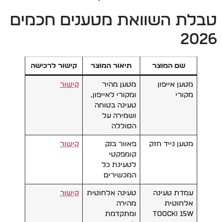
טבלת השוואת מטענים חכמים
2026
שם המוצר
תיאור המוצר
קישור לרכישה
מטען אייפון
מטען מהיר
קישור
מקורי
ומקורי לאייפון,
טעינה בטוחה
ושמירה על
הסוללה
מטען נייד חזק
פאוור בנק
קישור
קומפקטי
לטעינת כל
המכשירים
עמדת טעינה
טעינה אלחוטית
קישור
אלחוטית
מהירה
Toocki 15W
ומתקדמת