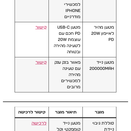
למכשירי
iPhone
מודרניים
מטען מהיר
מטען USB-C
קישור
לאייפון 20W
PD חכם עם
PD
עוצמת 20W
לטעינה מהירה
ובטוחה
מטען נייד
פאוור בנק ענק
קישור
200000mAh
עם טעינה
מהירה
למכשירים
מרובים
מוצר
תיאור מוצר
קישור לרכישה
סוללת גיבוי
מטען נייד
לרכישה
ניידת
קומפקטי וקל