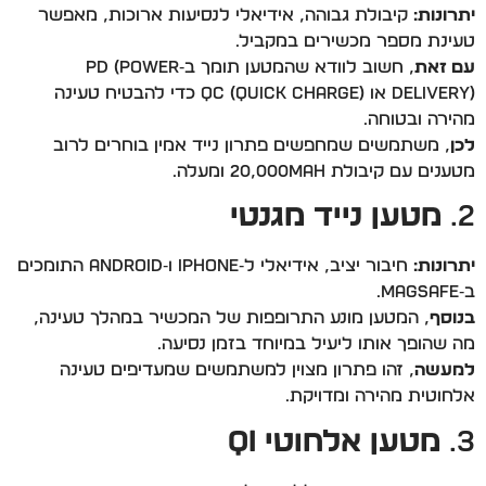
יתרונות:
קיבולת גבוהה, אידיאלי לנסיעות ארוכות, מאפשר
טעינת מספר מכשירים במקביל.
עם זאת
, חשוב לוודא שהמטען תומך ב‑PD (Power
Delivery) או QC (Quick Charge) כדי להבטיח טעינה
מהירה ובטוחה.
לכן
, משתמשים שמחפשים פתרון נייד אמין בוחרים לרוב
מטענים עם קיבולת 20,000mAh ומעלה.
2.
מטען נייד מגנטי
יתרונות:
חיבור יציב, אידיאלי ל‑iPhone ו‑Android התומכים
ב‑MagSafe.
בנוסף
, המטען מונע התרופפות של המכשיר במהלך טעינה,
מה שהופך אותו ליעיל במיוחד בזמן נסיעה.
למעשה
, זהו פתרון מצוין למשתמשים שמעדיפים טעינה
אלחוטית מהירה ומדויקת.
3.
מטען אלחוטי Qi