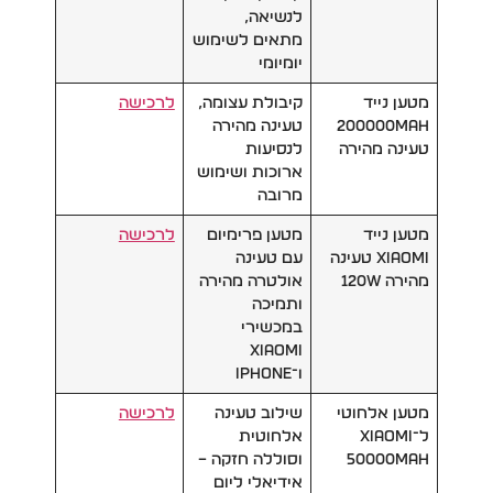
לנשיאה,
מתאים לשימוש
יומיומי
מטען נייד
קיבולת עצומה,
לרכישה
200000mAh
טעינה מהירה
טעינה מהירה
לנסיעות
ארוכות ושימוש
מרובה
מטען נייד
מטען פרימיום
לרכישה
Xiaomi טעינה
עם טעינה
מהירה 120W
אולטרה מהירה
ותמיכה
במכשירי
Xiaomi
ו־iPhone
מטען אלחוטי
שילוב טעינה
לרכישה
ל־Xiaomi
אלחוטית
50000mAh
וסוללה חזקה –
אידיאלי ליום