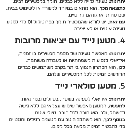
יתרונות:
טעינה נקייה ללא כבלים, תומך במכשירים רבים.
כתוצאה מכך
, הוא מתאים במיוחד למשרד או לשימוש בבית,
שם נוחות וארגון הם קריטיים.
עם זאת
, יש לוודא שהמכשיר תומך בפרוטוקול Qi כדי למנוע
טעינה איטית או לא יציבה.
4.
מטען נייד עם יציאות מרובות
יתרונות:
מאפשר טעינה של מספר מכשירים בו זמנית,
אידיאלי לנסיעות משפחתיות או לעבודה משותפת.
לכן
, הוא הפתרון הנפוץ ביותר בקרב משתמשים כבדים
הדורשים זמינות לכל המכשירים שלהם.
5.
מטען סולארי נייד
יתרונות:
אידיאלי לטעינה בשטח, בטיולים ובמחנאות.
למעשה
, המטען מאפשר שימוש עצמאי גם ללא גישה
לחשמל, ולכן הוא חובה לכל חובבי טיולי שטח.
בנוסף לכך
, הוא משתלב היטב עם מטענים רגילים ומגנטיים
כדי להבטיח זמינות מלאה בכל מקום.