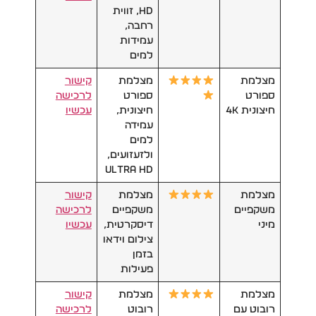
HD, זווית
רחבה,
עמידות
למים
מצלמת
מצלמת
קישור
ספורט
ספורט
לרכישה
חיצונית 4K
חיצונית,
עכשיו
עמידה
למים
ולזעזועים,
Ultra HD
מצלמת
מצלמת
קישור
משקפיים
משקפיים
לרכישה
מיני
דיסקרטית,
עכשיו
צילום וידאו
בזמן
פעילות
מצלמת
מצלמת
קישור
רובוט עם
רובוט
לרכישה