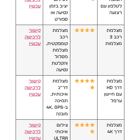
לטלפון עם
יציב בזמן
עכשיו
רצועה
נסיעה או
ספורט
מצלמת
מצלמת
קישור
רכב 3
רכב
לרכישה
מצלמות
קומפקטית,
עכשיו
מצלמת
מסלול
והקלטת
נסיעה
מצלמת
מצלמת
קישור
דרך HD
דר”כ
לרכישה
עם חיישן
איכותית,
עכשיו
ערפל
תמיכה
ב-4K, GPS
מובנה
מצלמת
צילום
קישור
דרך 4K
איכותי
לרכישה
Ultra
עכשיו