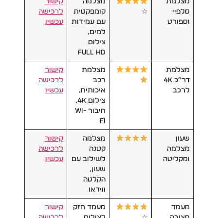
מצלמת
מצלמה
קישור
סלפיי
☆
קומפקטית
לרכישה
וספורט
עם עמידות
עכשיו
למים,
צילום
Full HD
מצלמת
מצלמת
קישור
דר”כ 4K
רכב
לרכישה
לרכב
איכותית,
עכשיו
צילום 4K,
חיבור Wi-
Fi
שעון
מצלמה
קישור
מצלמה
קטנה
לרכישה
ומקליטה
לשילוב עם
עכשיו
שעון,
הקלטה
ווידאו
מעמד
מעמד חזק
קישור
חצובה
☆
לצילום
לרכישה