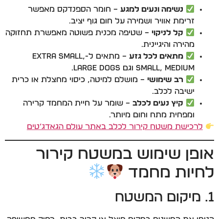
נשימה ונעים למגע
– חומר הספנדקס מאפשר
זרימת אוויר ושמירה על חום גוף יציב.
קל לניקוי
– שטיפה מכנית פשוטה מאפשרת תחזוקה
מהירה והיגיינית.
מתאים לכל גזע
– מתאים ל-extra small,
small, medium וגם large dogs.
רב שימושי
– מושלם למיטה, כיסוי מחצלת או כרית
ישיבה לכלב.
קיץ נעים לכלב
– שומר על חיית המחמד קרירה
ומפחית מתח וחום מיותר.
לרכישת משטח קירור לכלב באתר עולם הגאדג’טים
אופן שימוש במשטח קירור
לחיות מחמד
1. מיקום המשטח