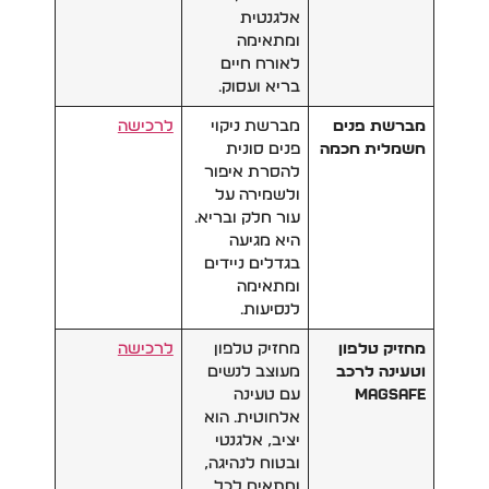
אלגנטית
ומתאימה
לאורח חיים
בריא ועסוק.
מברשת פנים
מברשת ניקוי
לרכישה
חשמלית חכמה
פנים סונית
להסרת איפור
ולשמירה על
עור חלק ובריא.
היא מגיעה
בגדלים ניידים
ומתאימה
לנסיעות.
מחזיק טלפון
מחזיק טלפון
לרכישה
וטעינה לרכב
מעוצב לנשים
MagSafe
עם טעינה
אלחוטית. הוא
יציב, אלגנטי
ובטוח לנהיגה,
ומתאים לכל