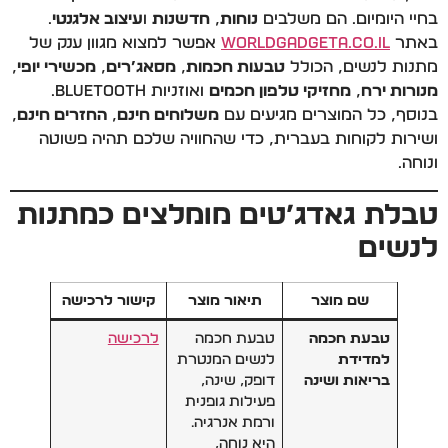
בחיי היומיום. הם משלבים
נוחות
,
חדשנות
ו
עיצוב אלגנטי
.
באתר
WorldGadgeta.co.il
אפשר למצוא מגוון ענק של
מתנות לנשים, הכולל
טבעות חכמות
,
מסאג’רים
,
מכשירי יופי
,
מנורות ירח
,
מחזיקי טלפון חכמים
ואוזניות Bluetooth.
בנוסף, כל המוצרים מגיעים עם
משלוחים חינם
,
החזרים חינם
,
ושירות לקוחות בעברית, כדי שהחוויה שלכם תהיה פשוטה
ונוחה.
טבלת גאדג’טים מומלצים כמתנות
לנשים
שם מוצר
תיאור מוצר
קישור לרכישה
טבעת חכמה
טבעת חכמה
לרכישה
למדידת
לנשים המנטרת
בריאות ושינה
דופק, שינה,
פעילות גופנית
ורמת אנרגיה.
היא נוחה,