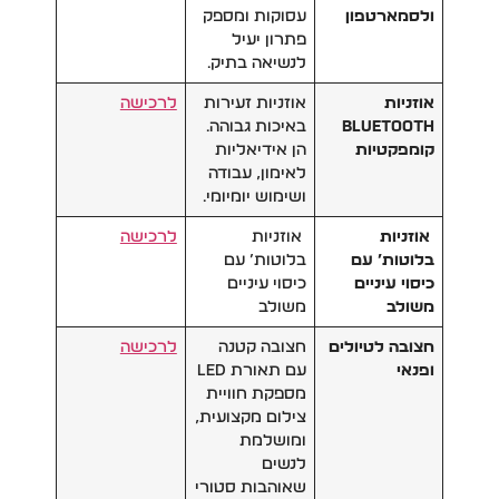
ולסמארטפון
עסוקות ומספק
פתרון יעיל
לנשיאה בתיק.
אוזניות
אוזניות זעירות
לרכישה
Bluetooth
באיכות גבוהה.
קומפקטיות
הן אידיאליות
לאימון, עבודה
ושימוש יומיומי.
אוזניות
אוזניות
לרכישה
בלוטות’ עם
בלוטות’ עם
כיסוי עיניים
כיסוי עיניים
משולב
משולב
חצובה לטיולים
חצובה קטנה
לרכישה
ופנאי
עם תאורת LED
מספקת חוויית
צילום מקצועית,
ומושלמת
לנשים
שאוהבות סטורי