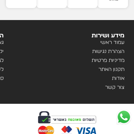
מידע ושירות
הק
עמוד ראשי
גא
הצהרת נגישות
יל
מדיניות פרטיות
לב
תקנון האתר
לנ
אודות
ספ
צור קשר