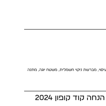
חג, ראש השנה 2025, אוזניות תרגום, אקדח עיסוי, מברשת ניקוי חשמלית, משטח יוגה, מתנה