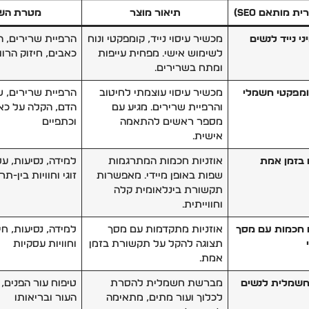
 מותאם SEO)
תיאור מוצר
מטרת הש
י נייד לנשים
מכשיר עיסוי נייד, קומפקטי ונוח
הרפיית שרירים, 
לשימוש אישי. מפחית עייפות
כאבים, חיזוק הרו
ומתח בשרירים.
ומפקטי חשמלי
מכשיר עיסוי עוצמתי לחיטוב
הרפיית שרירים, ש
והרפיית שרירים. מגיע עם
הדם, הקלה על כאב
מספר ראשים להתאמה
וכתפיים
אישית.
 בזמן אמת
אוזניות חכמות המתרגמות
למידה, נסיעות, עס
שפות באופן מיידי. מאפשרות
זוגי וחוויות בין-ת
תקשורת בינלאומית קלה
וחווייתית.
ם חכמות עם מסך
אוזניות מתקדמות עם מסך
למידה, נסיעות, חיב
תצוגה להקל על תקשורת בזמן
וחוויות עסקיות
אמת.
חשמלית לנשים
מברשת חשמלית להסרת
טיפוח עור הפנים,
לכלוך ועור מתים, מתאימה
העור ובריאותו