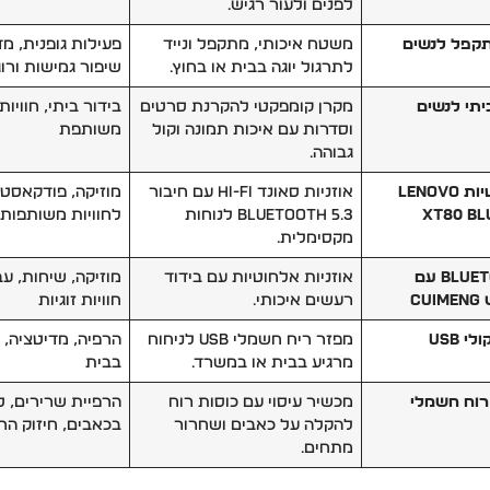
לפנים ולעור רגיש.
תקפל לנשים
משטח איכותי, מתקפל ונייד
פעילות גופנית, מד
לתרגול יוגה בבית או בחוץ.
שיפור גמישות ורו
יתי לנשים
מקרן קומפקטי להקרנת סרטים
בידור ביתי, חוויות 
וסדרות עם איכות תמונה וקול
משותפת
גבוהה.
אוזניות אלחוטיות Lenovo
אוזניות סאונד Hi-Fi עם חיבור
מוזיקה, פודקאסטים
XT80 Bl
Bluetooth 5.3 לנוחות
לחוויות משותפות
מקסימלית.
אוזניות Bluetooth עם
אוזניות אלחוטיות עם בידוד
מוזיקה, שיחות, ע
C
רעשים איכותי.
חוויות זוגיות
 USB
מפזר ריח חשמלי USB לניחוח
הרפיה, מדיטציה, ח
מרגיע בבית או במשרד.
בבית
רוח חשמלי
מכשיר עיסוי עם כוסות רוח
הרפיית שרירים, ט
להקלה על כאבים ושחרור
בכאבים, חיזוק הר
מתחים.