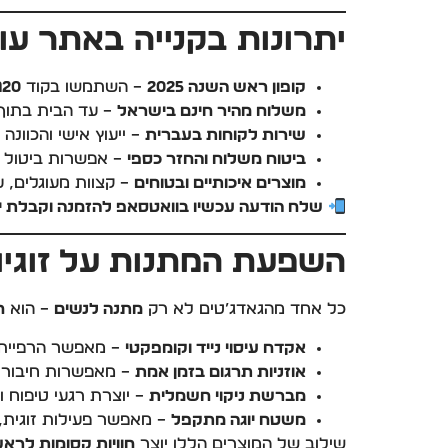
יתרונות בקנייה באתר עו
קופון ראש השנה 2025
– השתמשו בקוד
a20
משלוח מהיר חינם בישראל
– עד הבית בתוך 
שירות לקוחות בעברית
– ייעוץ אישי והכוונ
ביטוח משלוח והחזר כספי
– אפשרות ביטול או הח
מוצרים איכותיים ובטוחים
– קצוות מעוגלים, ע
שלח הודעה עכשיו בוואטסאפ להזמנה וקבלת ייעוץ אישי –
השפעת המתנות על זוגיות
כל אחד מהגאדג’טים לא רק
מתנה לנשים
– הוא
ח
אקדח עיסוי נייד וקומפקטי
– מאפשר הרפיית ש
אוזניות תרגום בזמן אמת
– מאפשרות חיבור זו
מברשת ניקוי חשמלית
– יוצרת רגעי טיפוח ו
משטח יוגה מתקפל
– מאפשר פעילות זוגית, 
שילוב של המוצרים הללו יוצר
חוויות קסומות לראש ה