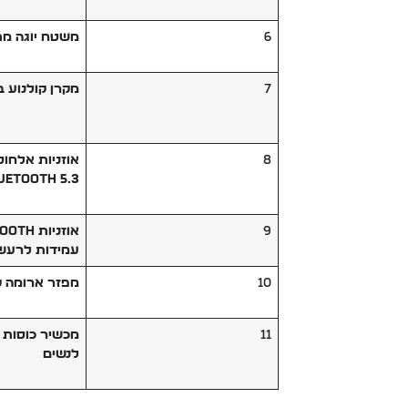
6
משטח יוגה מ
7
מקרן קולנוע ב
8
uetooth 5.3
9
עמידות לרעש uimeng
10
מפזר ארומה קולי
11
מכשיר כוסות 
לנשים