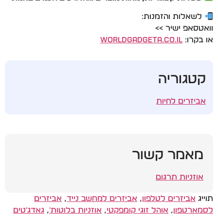
לשאלות והזמנות:
וואטסאפ ישיר >>
או בקרו:
WorldGadgeta.co.il
קטגוריה
אביזרים לחיות
מאמר קשור
אוזניות תרגום
תוייג
אביזרים לטלפון
,
אביזרים למחשב נייד
,
אביזרים
לסמארטפון
,
אוהל זוגי קומפקטי
,
אוזניות בלוטות'
,
גאדג'טים