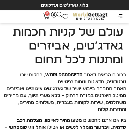
בלוג גאדג’טים ועדכונים
0
עולם של קניות חכמות
גאדג’טים, אביזרים
ומתנות לכל תחום
ברוכים הבאים לאתר
WorldGadgeta
, המקום שבו
טכנולוגיה, חדשנות ונוחות נפגשים.
האתר מתמחה בייבוא ישיר של
גאדג’טים איכותיים
ואביזרים
ממיטב היצרנים במזרח הרחוק –
ללא פערי תיווך
, עם מחירים
משתלמים, שירות לקוחות בעברית, משלוחים מהירים,
והחזרות קלות.
בין אם אתם מחפשים
מטען מהיר לאייפון
,
מצלמת רכב
קדמית
,
ויברטור מומלץ לנשים
או אפילו
אוהל זוגי קומפקטי
–