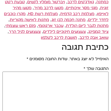
כמתנה
,
גאדג'טים לרכב
,
ויברטור מומלץ לנשים
,
טבעת רטט
זוגית
,
מגני מסך איכותיים
,
מטען לרכב מהיר
,
מטען מהיר
לאייפון
,
מצלמת רכב קדמית
,
מצלמת רשת HD
,
מקרן כוכבים
לחדר ילדים
,
מתנה חכמה לבן זוג
,
מתנות לאישה מקוריות
,
מתנות לגבר ליום הולדת
,
עכבר ארגונומי
,
פנס ראש עוצמתי
,
ציוד קמפינג
,
צעצועים חינוכיים לילדים
,
צעצועים לגיל הרך
,
שואב אבק לרכב
,
תושבת לרכב לטלפון
כתיבת תגובה
האימייל לא יוצג באתר.
שדות החובה מסומנים
*
התגובה שלך
*