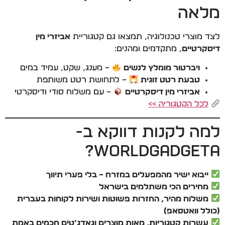
מלאה
לצד מוצרי טכנולוגיה, תמצאו גם קטגוריית
אביזרי מין
דיסקרטיים
, מתקדמים ומהנים:
ויברטור מומלץ לנשים
– מענג, שקט, עמיד במים
טבעת רטט זוגית
– לתחושת רטט משותפת
אביזרי מין דיסקרטיים
– עם משלוח סודי ודיסקרטי
לכל הקטגוריה >>
למה לקנות דווקא ב-
WorldGadgeta?
ייבוא ישיר מהמפעלים במזרח – בלי פערי תיווך
מחירים הכי משתלמים בישראל
משלוח מהיר, החזרות פשוטות ושירות לקוחות בעברית
(כולל וואטסאפ)
עשרות קטגוריות, מאות מוצרים וגאדג’טים חכמים באמת