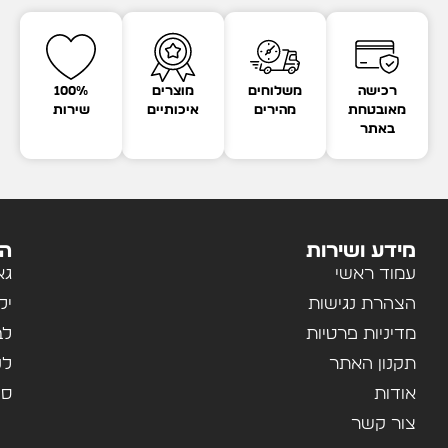
רכישה
משלוחים
מוצרים
100%
מאובטחת
מהירים
איכותיים
שירות
באתר
מידע ושירות
הק
עמוד ראשי
גא
הצהרת נגישות
יל
מדיניות פרטיות
לב
תקנון האתר
לנ
אודות
ספ
צור קשר