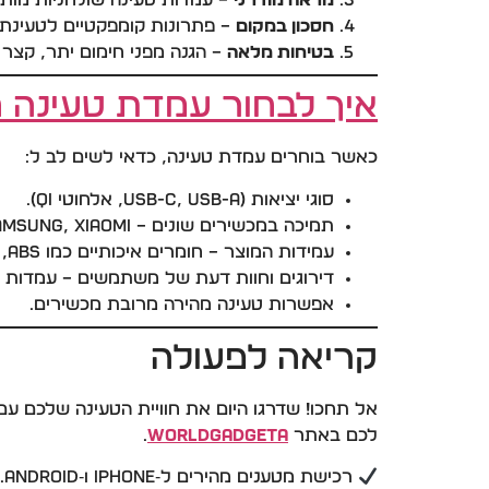
מראה מודרני
– עמדות טעינה שולחניות מות
חסכון במקום
– פתרונות קומפקטיים לטעינת 
בטיחות מלאה
– הגנה מפני חימום יתר, קצר 
איך לבחור עמדת טעינה 
כאשר בוחרים עמדת טעינה, כדאי לשים לב ל:
סוגי יציאות (USB-C, USB-A, אלחוטי Qi).
תמיכה במכשירים שונים – iPhone, Samsung, Xiaomi ועוד.
עמידות המוצר – חומרים איכותיים כמו ABS, זכוכית מחוסמת ועור.
דירוגים וחוות דעת של משתמשים – עמדות 
אפשרות טעינה מהירה מרובת מכשירים.
קריאה לפעולה
אל תחכו! שדרגו היום את חוויית הטעינה שלכם ע
לכם באתר
WorldGadgeta
.
רכישת מטענים מהירים ל‑iPhone ו‑Android.