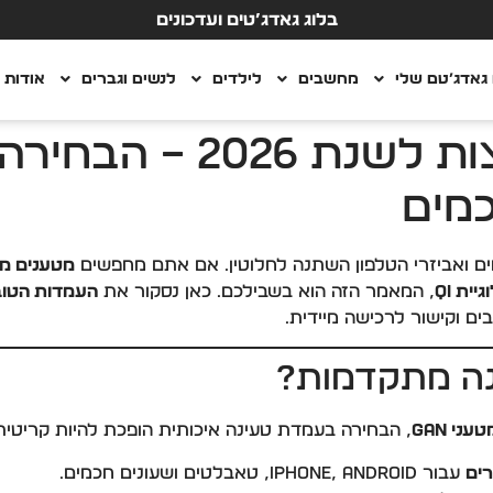
בלוג גאדג’טים ועדכונים
גאדג’טם שלי
מחשבים
לילדים
לנשים וגברים
אודות
עמדות טעינה מומלצות 
כמים
מטענים מה
ית Qi
, המאמר הזה הוא בשבילכם. כאן נסקור את
העמדות הטובות
ים וקישור לרכישה מיידית.
נה מתקדמות?
טעני GaN
, הבחירה בעמדת טעינה איכותית הופכת להיות קריטית
רים
עבור iPhone, Android, טאבלטים ושעונים חכמים.