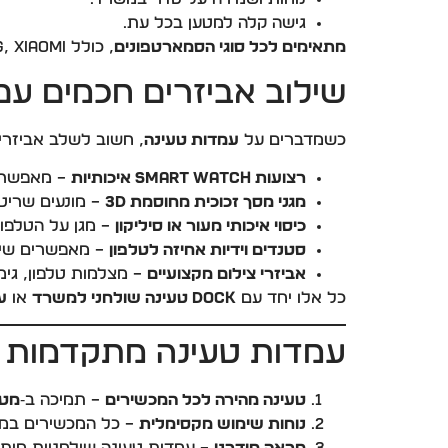
גישה קלה למטען בכל עת.
מתאימים לכל סוגי הסמארטפונים
, כולל iPhone, Samsung, Xiaomi ואביזרים חכמים נוספים.
שילוב אביזרים חכמים עם
כשמדברים על
עמדות טעינה
, חשוב לשלב אביזרים
רצועות Smart Watch איכותיות
– מאפשרות
מגני מסך זכוכית מחוסמת 3D
– מונעים שריט
כיסוי איכותי מעור או סיליקון
– מגן על הטלפון
סטנדים וידיות אחיזה לטלפון
– מאפשרים שימו
אביזרי צילום מקצועיים
– מצלמות טלפון, גימ
כל אלו יחד עם
Dock טעינה שולחני למשרד
או
ע
עמדות טעינה מתקדמות לשנת 2026 – יתרונ
טעינה מהירה לכל המכשירים
– תמיכה ב‑
מטע
נוחות שימוש מקסימלית
– כל המכשירים במק