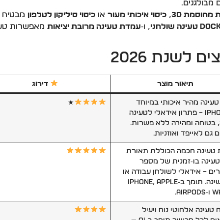
 מבולגנים.
 מחוסמת 3D
,
כיסוי איכותי מעור
או
כיסוי סיליקון לטלפון
מבטיח א
Do טעינה שולחני
, ו‑
עמדת טעינה מרובת יציאות
מאפשרות טע
 לשנת 2026
תיאור מוצר
דירוג
טעינה מהיר איכותי במיוחד
★
ל‑iPhone – פתרון אידאלי לטעינה
, בטוחה ומהירה ללא פשרות.
 גם לאייפד ואוזניות.
טעינה חכמה הכוללת תאורת
L וטעינה בו‑זמנית של מספר
ים – אידאלי לשולחן עבודה או
חדר שינה. תומך ב‑iPhone, Apple
AirP.
טעינה אלחוטי נוח ויעיל