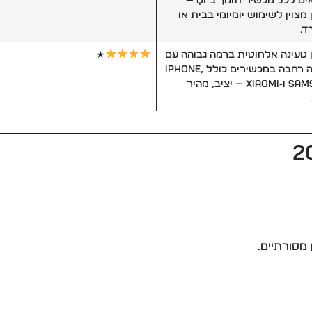
המתאים לכל מכשיר תומך ב‑Qi —
מצוין לשימוש יומיומי בבית או
ד.
 טעינה אלחוטית ברמה גבוהה עם
★
תמיכה רחבה במכשירים כולל iPhone,
Samsung ו‑Xiaomi — יציב, מהיר
 מסורתיים.