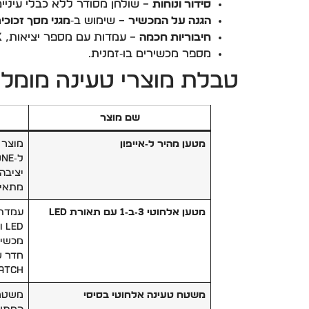
סידור ונוחות
– שולחן מסודר ללא כבלי עיניים
הגנה על המכשיר
– שימוש ב‑
מגני מסך זכוכית
חיבוריות חכמה
– עמדות עם מספר יציאות,
ck
מספר מכשירים בו‑זמנית.
טבלת מוצרי טעינה מומלצים
שם מוצר
מטען מהיר ל‑אייפון
מוצר 
יציבה
מתאים
מטען אלחוטי 3‑ב‑1 עם תאורת LED
עמדת 
ED
מכשיר
Watch ו‑ods
משטח טעינה אלחוטי בסיסי
משטח 