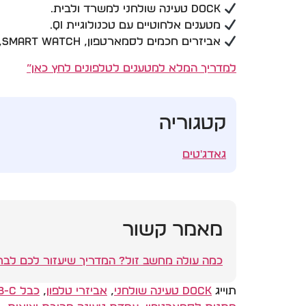
Dock טעינה שולחני למשרד ולבית.
מטענים אלחוטיים עם טכנולוגיית Qi.
אביזרים חכמים לסמארטפון, Smart Watch, מצלמות ורמקולים.
למדריך המלא למטענים לטלפונים לחץ כאן”
קטגוריה
גאדג'טים
מאמר קשור
כמה עולה מחשב זול? המדריך שיעזור לכם לבחו
תוייג
Dock טעינה שולחני
,
אביזרי טלפון
,
כבל USB-C