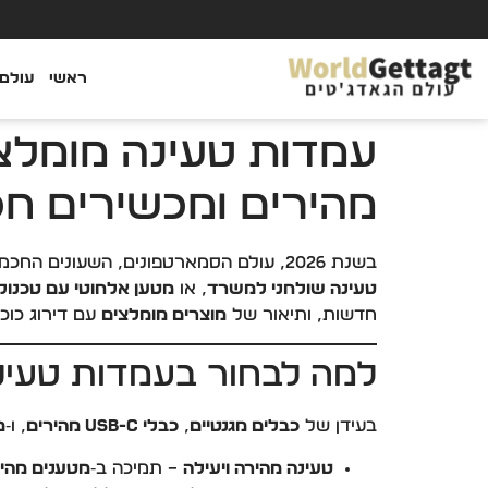
ראשי
עולם 
מהירים ומכשירים ח
בשנת 2026, עולם הסמארטפונים, השעונים החכמים ואביזרי הטלפון השתנה לחלוטין. אם אתם מחפשים
טעינה שולחני למשרד
, או
מטען אלחוטי עם טכנולוגי
חדשות, ותיאור של
מוצרים מומלצים
עם דירוג כוכב
למה לבחור בעמדות טעי
בעידן של
כבלים מגנטיים
,
כבלי USB-C מהירים
, ו‑
מ
טעינה מהירה ויעילה
– תמיכה ב‑
מטענים מהי