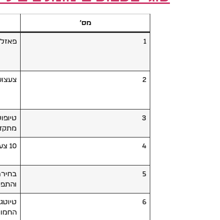
מס’
1
פאזלי
2
צעצוע
3
טיופול
מתקד
4
10 צעצועים לילדים מומלצים
5
בחירת
והתפ
6
טיוטג
החמו