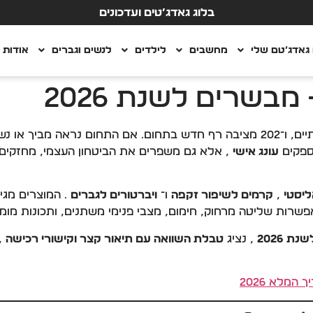
בלוג גאדג’טים ועדכונים
גאדג’טם שלי
מחשבים
לילדים
לנשים וגברים
אודות
מבשרים לשנת 2026
עבר מהפכה אדירה שנתיים, ו־202 מציבה רף חדש בתחום. אם התחום נראה
מספקים
עונג אישי
, אלא גם משפרים את הביטחון העצמי, מחזקים א
ליסטי
,
קרמים לשיפור זקפה
ו־
ויברטורים לגברים
. המוצרים מגי
אפשרות שליטה מרחוק, חימום, מצבי פנימי משתנים, ותכונות מומו
 2026
, נציג
טבלת השוואה עם תיאור קצר וקישורי רכישה
,
המלא 2026