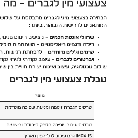
צעצועי מין לגברים – מה 
הבחירה בצעצועי
מיני לגברים
מתבססת על שלושה ע
המותאמים לדרישות הגבוהות ביותר:
שרוולי אוננות חכמים
– מציעים חימום פנימי
דילדו ודגמים ריאליסטיים
– השתתפות סיליקון
קרמים וג’לים מיוחדים
– להפחתת רגישות, הא
ויברטורים לגברים
– עיצוב נקודתי לגירוי נקודת ה-G, ולעיתים יכולים להשתמש זוגי עם 
שילוב
טכנולוגיה, עיצוב ואיכות
יצירת חוויית בין ש
טבלת צעצועי מין לגברים
מוצר
טרסיס הגברת זיקפה ומניעת שפיכה מוקדמת
טרסיס עיכוב שפיכה מספק סיבולת וביצועים
IMAX 15 גרם עיכוב G ל-הפין מאריך