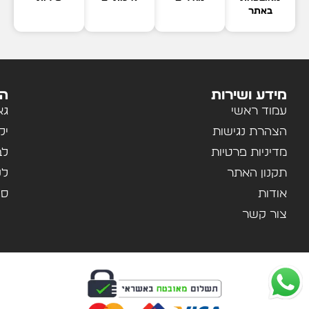
באתר
מידע ושירות
הק
עמוד ראשי
גא
הצהרת נגישות
יל
מדיניות פרטיות
לב
תקנון האתר
לנ
אודות
ספ
צור קשר