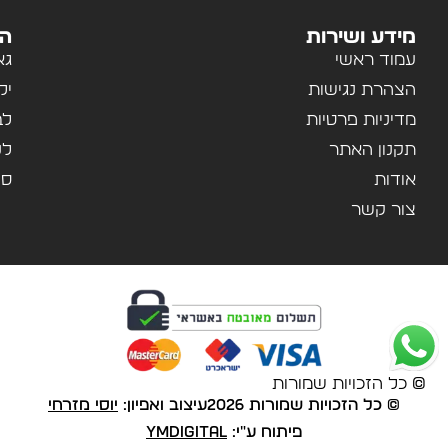
מידע ושירות
הק
עמוד ראשי
גא
הצהרת נגישות
יל
מדיניות פרטיות
לב
תקנון האתר
לנ
אודות
ספ
צור קשר
© כל הזכויות שמורות
© כל הזכויות שמורות 2026
עיצוב ואפיון:
יוסי מזרחי
פיתוח ע"י:
YMDigital