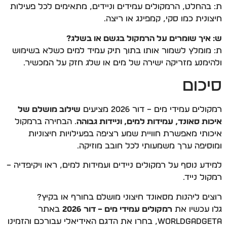
ת: בהחלט, הרמקולים עמידים וניידים, מתאימים לכל פעילות
חיצונית כמו סקי, קמפינג או ריצה.
ש: איך שומרים על הרמקול בגשם או בשלג?
ת: מומלץ לשמור אותו בתוך תיק עמיד למים כשלא בשימוש
ולהימנע מזריקה ישירה של מים או שלג חזק על המכשיר.
סיכום
רמקולים עמידי מים – דור 2026 מציעים
שילוב מושלם של
איכות סאונד, עמידות למים, וניידות גבוהה
. הבחירה ברמקול
איכותי מאפשרת חוויית שמע רציפה בפעילויות חיצוניות
ומוסיפה ערך משמעותי לכל חובב מוזיקה.
למידע נוסף על רמקולים ניידים ועמידות למים, ראו
ויקיפדיה –
רמקול נייד
.
רוצים ליהנות מסאונד חיצוני מושלם בחורף או בקיץ?
גלו עכשיו את
רמקולים עמידי מים – דור 2026
באתר
WorldGadgeta, בחרו את הדגם האידיאלי עבורכם והזמינו