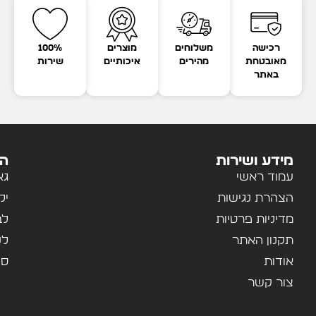
רכישה
משלוחים
מוצרים
100%
מאובטחת
מהירים
איכותיים
שירות
באתר
מידע ושירות
הק
עמוד ראשי
גא
הצהרת נגישות
יל
מדיניות פרטיות
לב
תקנון האתר
לנ
אודות
ספ
צור קשר