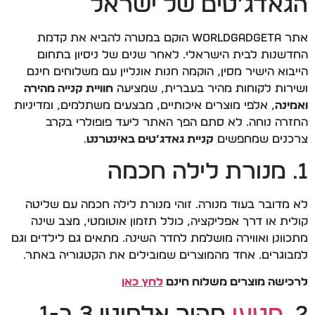
הגאדג’טים של ישראל
אתר WorldGadgeta הוקם במטרה להביא את קדמת
החדשנות לבית הישראלי. לאחר שנים של ניסיון בתחום
הייבוא הישיר מסין, הוקמה חנות אונליין עם משלוחים חינם
ושירות לקוחות מהיר בעברית, שמציעה
חוויית קנייה מהירה
ואמינה
, אלפי מוצרים איכותיים, מבצעים משתלמים, ומדיניות
החזרה נוחה. לא סתם הפך האתר ליעד פופולרי בקרב
צרכנים שמחפשים
קניית גאדג’טים באינטרנט
.
1. מנורת לילה חכמה
לא מדובר בעוד מנורה. זוהי מנורת לילה חכמה עם שליטה
קולית או דרך אפליקציה, כולל תזמון אוטומטי, מצב שינה
מתכוונן ואווירה מושלמת לחדר השינה. מתאים גם לילדים וגם
למבוגרים. אחד מהמוצרים שמובילים את הקטגוריה באתר.
לרכישה מוצרים משלוח חינם
לחץ כאן
2.
מטען
מהיר אלחוטי 3 ב-1