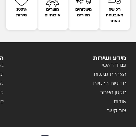
רכישה
משלוחים
מוצרים
100%
מאובטחת
מהירים
איכותיים
שירות
באתר
מידע ושירות
הק
עמוד ראשי
גא
הצהרת נגישות
יל
מדיניות פרטיות
לב
תקנון האתר
לנ
אודות
ספ
צור קשר