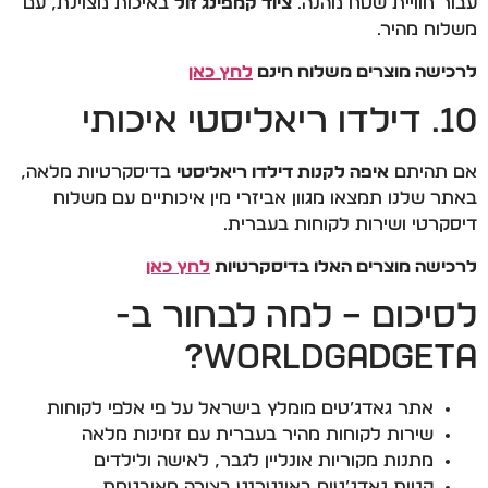
עבור חוויית שטח מהנה.
ציוד קמפינג זול
באיכות מצוינת, עם
משלוח מהיר.
לרכישה מוצרים משלוח חינם
לחץ כאן
10. דילדו ריאליסטי איכותי
אם תהיתם
איפה לקנות דילדו ריאליסטי
בדיסקרטיות מלאה,
באתר שלנו תמצאו מגוון אביזרי מין איכותיים עם משלוח
דיסקרטי ושירות לקוחות בעברית.
לרכישה מוצרים האלו בדיסקרטיות
לחץ כאן
לסיכום – למה לבחור ב-
WorldGadgeta?
אתר גאדג’טים מומלץ בישראל על פי אלפי לקוחות
שירות לקוחות מהיר בעברית עם זמינות מלאה
מתנות מקוריות אונליין לגבר, לאישה ולילדים
קניית גאדג’טים באינטרנט בצורה מאובטחת