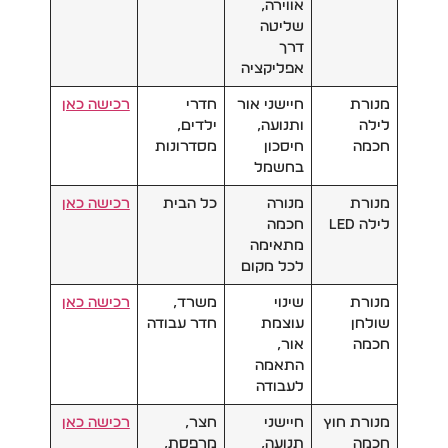
אווירה,
שליטה
דרך
אפליקציה
מנורת
חיישני אור
חדרי
רכישה כאן
לילה
ותנועה,
ילדים,
חכמה
חיסכון
מסדרונות
בחשמל
מנורת
מנורה
כל הבית
רכישה כאן
לילה LED
חכמה
מתאימה
לכל מקום
מנורת
שינוי
משרד,
רכישה כאן
שולחן
עוצמת
חדר עבודה
חכמה
אור,
התאמה
לעבודה
מנורת חוץ
חיישני
חצר,
רכישה כאן
חכמה
תנועה,
מרפסת,