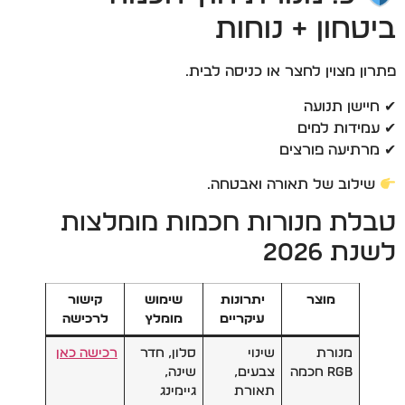
ביטחון + נוחות
פתרון מצוין לחצר או כניסה לבית.
✔ חיישן תנועה
✔ עמידות למים
✔ מרתיעה פורצים
שילוב של תאורה ואבטחה.
טבלת מנורות חכמות מומלצות
לשנת 2026
מוצר
יתרונות
שימוש
קישור
עיקריים
מומלץ
לרכישה
מנורת
שינוי
סלון, חדר
רכישה כאן
RGB חכמה
צבעים,
שינה,
תאורת
גיימינג