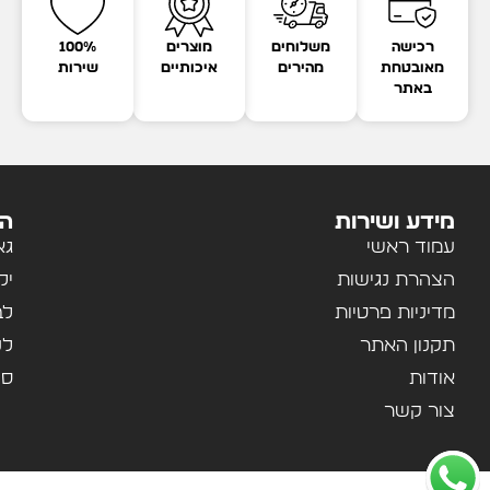
רכישה
משלוחים
מוצרים
100%
מאובטחת
מהירים
איכותיים
שירות
באתר
מידע ושירות
הק
עמוד ראשי
גא
הצהרת נגישות
יל
מדיניות פרטיות
לב
תקנון האתר
לנ
אודות
ספ
צור קשר