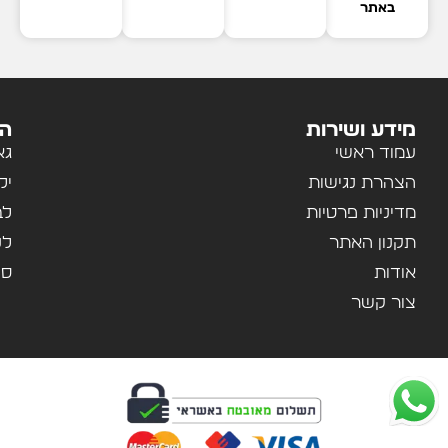
באתר
מידע ושירות
הק
עמוד ראשי
גא
הצהרת נגישות
יל
מדיניות פרטיות
לב
תקנון האתר
לנ
אודות
ספ
צור קשר