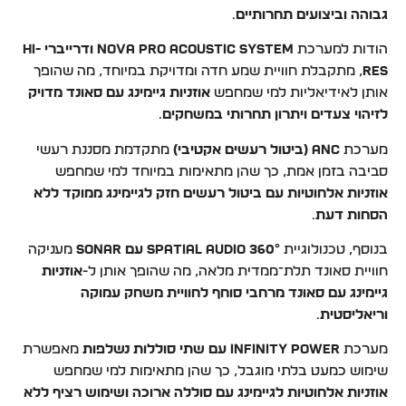
גבוהה וביצועים תחרותיים
.
הודות למערכת
Nova Pro Acoustic System ודרייברי Hi-
Res
, מתקבלת חוויית שמע חדה ומדויקת במיוחד, מה שהופך
אותן לאידיאליות למי שמחפש
אוזניות גיימינג עם סאונד מדויק
לזיהוי צעדים ויתרון תחרותי במשחקים
.
מערכת
ANC (ביטול רעשים אקטיבי)
מתקדמת מסננת רעשי
סביבה בזמן אמת, כך שהן מתאימות במיוחד למי שמחפש
אוזניות אלחוטיות עם ביטול רעשים חזק לגיימינג ממוקד ללא
הסחות דעת
.
בנוסף, טכנולוגיית
360° Spatial Audio עם Sonar
מעניקה
חוויית סאונד תלת־ממדית מלאה, מה שהופך אותן ל-
אוזניות
גיימינג עם סאונד מרחבי סוחף לחוויית משחק עמוקה
וריאליסטית
.
מערכת
Infinity Power עם שתי סוללות נשלפות
מאפשרת
שימוש כמעט בלתי מוגבל, כך שהן מתאימות למי שמחפש
אוזניות אלחוטיות לגיימינג עם סוללה ארוכה ושימוש רציף ללא